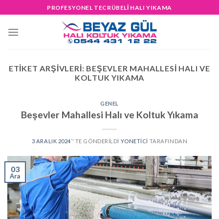
Skip
PROFESYONEL TECRÜBELİ HALI YIKAMA
to
content
ETIKET ARŞIVLERI:
BEŞEVLER MAHALLESI HALI VE
KOLTUK YIKAMA
GENEL
Beşevler Mahallesi Halı ve Koltuk Yıkama
3 ARALIK 2024
’' TE GÖNDERILDI
YONETICI
TARAFINDAN
03
Ara