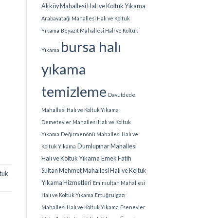
Akköy Mahallesi Halı ve Koltuk Yıkama
Arabayatağı Mahallesi Halı ve Koltuk
Yıkama
Beyazıt Mahallesi Halı ve Koltuk
bursa halı
Yıkama
yıkama
temizleme
Davutdede
Mahallesi Halı ve Koltuk Yıkama
Demetevler Mahallesi Halı ve Koltuk
Yıkama
Değirmenönü Mahallesi Halı ve
Dumlupınar Mahallesi
Koltuk Yıkama
Halı ve Koltuk Yıkama
Emek Fatih
Sultan Mehmet Mahallesi Halı ve Koltuk
ltuk
Yıkama Hizmetleri
Emirsultan Mahallesi
Halı ve Koltuk Yıkama
Ertuğrulgazi
Mahallesi Halı ve Koltuk Yıkama
Esenevler