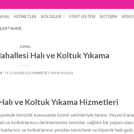
MSAL
HIZMETLER
BÖLGELER
FIYAT LISTESI
İLETIŞIM
VIDE
ŞARTNAME
GENEL
ahallesi Halı ve Koltuk Yıkama
24
’' TE GÖNDERILDI
YONETICI
TARAFINDAN
Halı ve Koltuk Yıkama Hizmetleri
esinde temizlik konusunda özenli sakinleriyle tanınır. Veysel Kara
lı ve koltuklarınızı derinlemesine temizler, sağlıklı bir yaşam alanı
halılarınız ve koltuklarınız yeniden temizlenir ve hijyenik hale gelir.