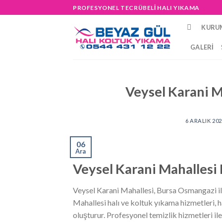
Skip
PROFESYONEL TECRÜBELİ HALI YIKAMA
to
KURU
content
GALERI
Veysel Karani M
6 ARALIK 20
06
Ara
Veysel Karani Mahallesi 
Veysel Karani Mahallesi, Bursa Osmangazi ilç
Mahallesi halı ve koltuk yıkama hizmetleri, ha
oluşturur. Profesyonel temizlik hizmetleri ile 