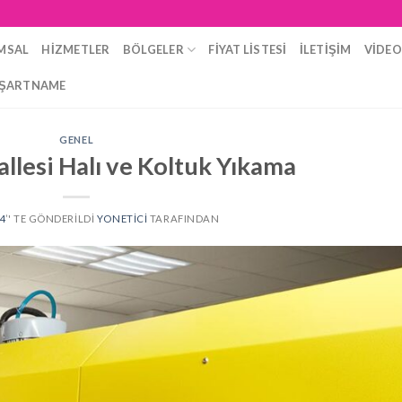
MSAL
HIZMETLER
BÖLGELER
FIYAT LISTESI
İLETIŞIM
VIDE
ŞARTNAME
GENEL
lesi Halı ve Koltuk Yıkama
24
’' TE GÖNDERILDI
YONETICI
TARAFINDAN