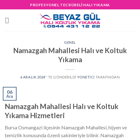
Skip
PROFESYONEL TECRÜBELİ HALI YIKAMA
to
content
GENEL
Namazgah Mahallesi Halı ve Koltuk
Yıkama
6 ARALIK 2024
’' TE GÖNDERILDI
YONETICI
TARAFINDAN
06
Ara
Namazgah Mahallesi Halı ve Koltuk
Yıkama Hizmetleri
Bursa Osmangazi ilçesinin Namazgah Mahallesi, hijyen ve
temizlik konusunda özenli sakinleriyle bilinir. Namazgah