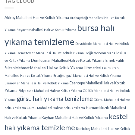
TAG CLOUD
Akköy Mahallesi Halı ve Koltuk Yıkama
Arabayatağı Mahallesi Halı ve Koltuk
bursa halı
Yıkama
Beyazıt Mahallesi Halı ve Koltuk Yıkama
yıkama temizleme
Davutdede Mahallesi Halı ve Koltuk
Yıkama
Demetevler Mahallesi Halı ve Koltuk Yıkama
Değirmenönü Mahallesi Halı
Dumlupınar Mahallesi Halı ve Koltuk Yıkama
Emek Fatih
ve Koltuk Yıkama
Sultan Mehmet Mahallesi Halı ve Koltuk Yıkama Hizmetleri
Emirsultan
Mahallesi Halı ve Koltuk Yıkama
Ertuğrulgazi Mahallesi Halı ve Koltuk Yıkama
Esentepe Mahallesi Halı ve Koltuk
Esenevler Mahallesi Halı ve Koltuk Yıkama
Yıkama
Fidyekızık Mahallesi Halı ve Koltuk Yıkama
Güllük Mahallesi Halı ve Koltuk
gürsu halı yıkama temizleme
Yıkama
Gürsu Mahallesi Halı ve
Hamamlıkızık Mahallesi
Koltuk Yıkama
Gürsu Mahallesi Halı ve Koltuk Yıkama
kestel
Halı ve Koltuk Yıkama
Kayhan Mahallesi Halı ve Koltuk Yıkama
halı yıkama temizleme
Kurtuluş Mahallesi Halı ve Koltuk