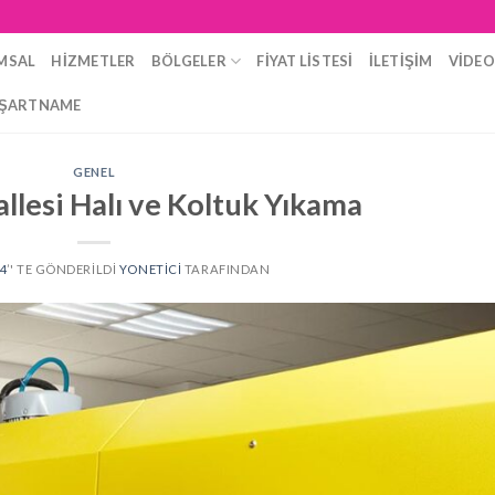
MSAL
HIZMETLER
BÖLGELER
FIYAT LISTESI
İLETIŞIM
VIDE
ŞARTNAME
GENEL
allesi Halı ve Koltuk Yıkama
24
’' TE GÖNDERILDI
YONETICI
TARAFINDAN