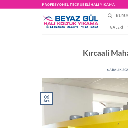
Skip
PROFESYONEL TECRÜBELİ HALI YIKAMA
to
KURU
content
GALERI
Kırcaali Mah
6 ARALIK 20
06
Ara