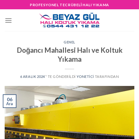
Skip
PROFESYONEL TECRÜBELİ HALI YIKAMA
to
content
GENEL
Doğancı Mahallesi Halı ve Koltuk
Yıkama
6 ARALIK 2024
’' TE GÖNDERILDI
YONETICI
TARAFINDAN
06
Ara