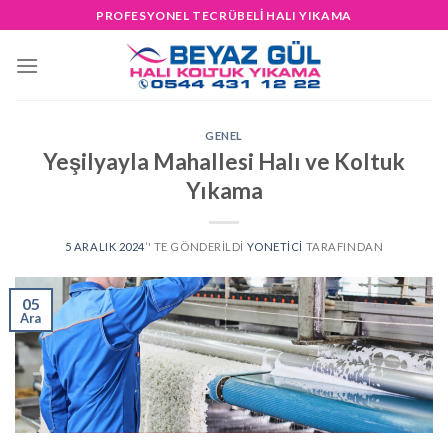
Skip
PROFESYONEL TECRÜBELİ HALI YIKAMA
to
content
GENEL
Yeşilyayla Mahallesi Halı ve Koltuk
Yıkama
5 ARALIK 2024
’' TE GÖNDERILDI
YONETICI
TARAFINDAN
05
Ara