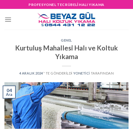
Skip
PROFESYONEL TECRÜBELİ HALI YIKAMA
to
content
GENEL
Kurtuluş Mahallesi Halı ve Koltuk
Yıkama
4 ARALIK 2024
’' TE GÖNDERILDI
YONETICI
TARAFINDAN
04
Ara