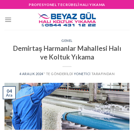
Skip
PROFESYONEL TECRÜBELİ HALI YIKAMA
to
content
GENEL
Demirtaş Harmanlar Mahallesi Halı
ve Koltuk Yıkama
4 ARALIK 2024
’' TE GÖNDERILDI
YONETICI
TARAFINDAN
04
Ara