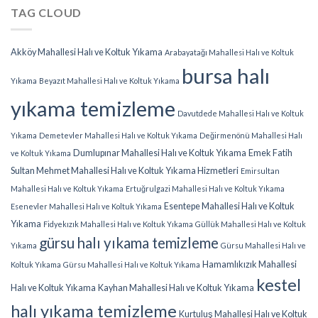
TAG CLOUD
Akköy Mahallesi Halı ve Koltuk Yıkama
Arabayatağı Mahallesi Halı ve Koltuk
bursa halı
Yıkama
Beyazıt Mahallesi Halı ve Koltuk Yıkama
yıkama temizleme
Davutdede Mahallesi Halı ve Koltuk
Yıkama
Demetevler Mahallesi Halı ve Koltuk Yıkama
Değirmenönü Mahallesi Halı
Dumlupınar Mahallesi Halı ve Koltuk Yıkama
Emek Fatih
ve Koltuk Yıkama
Sultan Mehmet Mahallesi Halı ve Koltuk Yıkama Hizmetleri
Emirsultan
Mahallesi Halı ve Koltuk Yıkama
Ertuğrulgazi Mahallesi Halı ve Koltuk Yıkama
Esentepe Mahallesi Halı ve Koltuk
Esenevler Mahallesi Halı ve Koltuk Yıkama
Yıkama
Fidyekızık Mahallesi Halı ve Koltuk Yıkama
Güllük Mahallesi Halı ve Koltuk
gürsu halı yıkama temizleme
Yıkama
Gürsu Mahallesi Halı ve
Hamamlıkızık Mahallesi
Koltuk Yıkama
Gürsu Mahallesi Halı ve Koltuk Yıkama
kestel
Halı ve Koltuk Yıkama
Kayhan Mahallesi Halı ve Koltuk Yıkama
halı yıkama temizleme
Kurtuluş Mahallesi Halı ve Koltuk