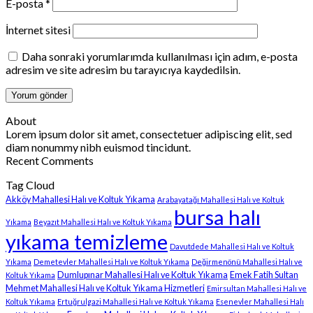
E-posta
*
İnternet sitesi
Daha sonraki yorumlarımda kullanılması için adım, e-posta
adresim ve site adresim bu tarayıcıya kaydedilsin.
About
Lorem ipsum dolor sit amet, consectetuer adipiscing elit, sed
diam nonummy nibh euismod tincidunt.
Recent Comments
Tag Cloud
Akköy Mahallesi Halı ve Koltuk Yıkama
Arabayatağı Mahallesi Halı ve Koltuk
bursa halı
Yıkama
Beyazıt Mahallesi Halı ve Koltuk Yıkama
yıkama temizleme
Davutdede Mahallesi Halı ve Koltuk
Yıkama
Demetevler Mahallesi Halı ve Koltuk Yıkama
Değirmenönü Mahallesi Halı ve
Dumlupınar Mahallesi Halı ve Koltuk Yıkama
Emek Fatih Sultan
Koltuk Yıkama
Mehmet Mahallesi Halı ve Koltuk Yıkama Hizmetleri
Emirsultan Mahallesi Halı ve
Koltuk Yıkama
Ertuğrulgazi Mahallesi Halı ve Koltuk Yıkama
Esenevler Mahallesi Halı