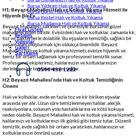
Bursa Yıldırım Halı ve Koltuk Yıkama
H1: Beyazıt Mahallesi Halı ve Koltuk Yıkama Hizmeti ile
Bursa Gürsü Halı ve Koltuk Yıkama
Hijyenik Bir Ev
Bursa Kestel Halı ve Koltuk Yıkama
Bursa Mudanya Halı ve Koltuk Yıkama
Beyazıt Mahallesi, sakinleri ve çevresiyle Bursa’nın güzel
Fiyat Listesi
mahallelerinden biridir. Evinizdeki halı ve koltuklar, zamanla kir,
İletişim
toz ve bakterilerle dolabilir. Bu eşyaların temizliği, sağlıklı bir
Videolar
yaşam alanı oluşturmak için oldukça önemlidir. Beyazıt
Galeri
Mahallesi halı ve koltuk yıkama hizmeti, evinize hijyenik ve
Şartname
temiz bir ortam sağlamak için profesyonel temizlik sunar.
Profesyonel ekiplerimiz, halılarınızın ve koltuklarınızın
derinlemesine temizlenmesini sağlar.
H2: Beyazıt Mahallesi’nde Halı ve Koltuk Temizliğinin
Önemi
Halı ve koltuklar, evde en fazla toz ve kir biriken eşyalar
arasında yer alır. Uzun süre temizlenmeyen halılar, alerjik
reaksiyonlara, solunum yolu hastalıklarına ve kötü kokuya
neden olabilir. Beyazıt Mahallesi halı ve koltuk yıkama hizmeti,
halılarınızı ve koltuklarınızı ilk günkü gibi temiz tutar. Düzenli
temizlik, evde sağlıklı bir ortam yaratırken, halılarınızın ve
koltuklarınızın ömrünü uzatır.