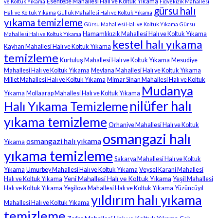
Esentepe Mahallesi Halı ve Koltuk Yıkama
ve Koltuk Yıkama
Fidyekızık Mahallesi
gürsu halı
Halı ve Koltuk Yıkama
Güllük Mahallesi Halı ve Koltuk Yıkama
yıkama temizleme
Gürsu Mahallesi Halı ve Koltuk Yıkama
Gürsu
Hamamlıkızık Mahallesi Halı ve Koltuk Yıkama
Mahallesi Halı ve Koltuk Yıkama
kestel halı yıkama
Kayhan Mahallesi Halı ve Koltuk Yıkama
temizleme
Kurtuluş Mahallesi Halı ve Koltuk Yıkama
Mesudiye
Mahallesi Halı ve Koltuk Yıkama
Mevlana Mahallesi Halı ve Koltuk Yıkama
Millet Mahallesi Halı ve Koltuk Yıkama
Mimar Sinan Mahallesi Halı ve Koltuk
Mudanya
Yıkama
Mollaarap Mahallesi Halı ve Koltuk Yıkama
nilüfer halı
Halı Yıkama Temizleme
yıkama temizleme
Orhaniye Mahallesi Halı ve Koltuk
osmangazi halı
osmangazi halı yıkama
Yıkama
yıkama temizleme
Sakarya Mahallesi Halı ve Koltuk
Yıkama
Umurbey Mahallesi Halı ve Koltuk Yıkama
Veysel Karani Mahallesi
Yeni Mahallesi Halı ve Koltuk Yıkama
Halı ve Koltuk Yıkama
Yeşil Mahallesi
Halı ve Koltuk Yıkama
Yeşilova Mahallesi Halı ve Koltuk Yıkama
Yüzüncüyıl
yıldırım halı yıkama
Mahallesi Halı ve Koltuk Yıkama
temizleme