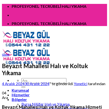
Skip
PROFESYONEL TECRÜBELİ HALI YIKAMA
to
content
PROFESYONEL TECRÜBELİ HALI YIKAMA
Genel
Beyazıt Mahallesi Halı ve Koltuk
Yıkama
4 Aralık 2024
30 Aralık 2024
’' te gönderildi
Yonetici
tarafından
Kurumsal
04
Hizmetler
Ara
Bölgeler
Bursa Nilüfer Halı ve Yıkama
Beyazıt Mahallesi Halı ve Koltuk Yıkama Hizmeti
Bursa Osmangazi Halı ve Koltuk Yıkama