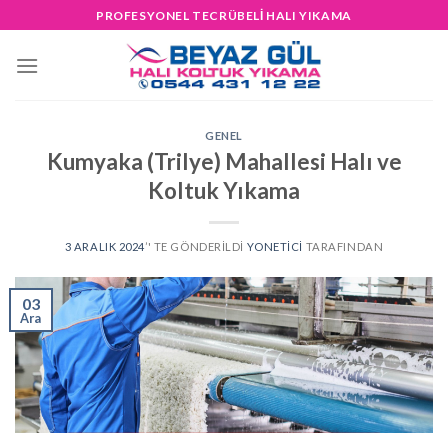
Skip
PROFESYONEL TECRÜBELİ HALI YIKAMA
to
content
GENEL
Kumyaka (Trilye) Mahallesi Halı ve
Koltuk Yıkama
3 ARALIK 2024
’' TE GÖNDERILDI
YONETICI
TARAFINDAN
03
Ara