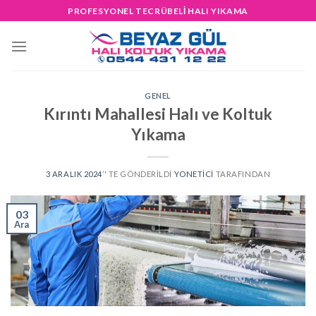
Skip
PROFESYONEL TECRÜBELİ HALI YIKAMA
to
content
GENEL
Kırıntı Mahallesi Halı ve Koltuk
Yıkama
3 ARALIK 2024
’' TE GÖNDERILDI
YONETICI
TARAFINDAN
03
Ara