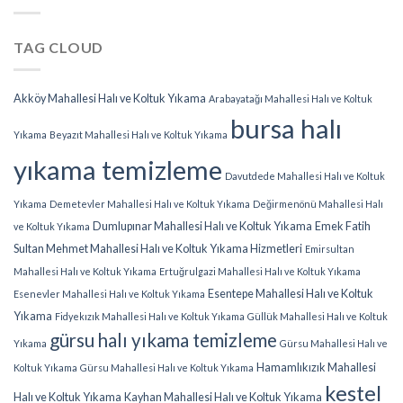
TAG CLOUD
Akköy Mahallesi Halı ve Koltuk Yıkama
Arabayatağı Mahallesi Halı ve Koltuk
bursa halı
Yıkama
Beyazıt Mahallesi Halı ve Koltuk Yıkama
yıkama temizleme
Davutdede Mahallesi Halı ve Koltuk
Yıkama
Demetevler Mahallesi Halı ve Koltuk Yıkama
Değirmenönü Mahallesi Halı
Dumlupınar Mahallesi Halı ve Koltuk Yıkama
Emek Fatih
ve Koltuk Yıkama
Sultan Mehmet Mahallesi Halı ve Koltuk Yıkama Hizmetleri
Emirsultan
Mahallesi Halı ve Koltuk Yıkama
Ertuğrulgazi Mahallesi Halı ve Koltuk Yıkama
Esentepe Mahallesi Halı ve Koltuk
Esenevler Mahallesi Halı ve Koltuk Yıkama
Yıkama
Fidyekızık Mahallesi Halı ve Koltuk Yıkama
Güllük Mahallesi Halı ve Koltuk
gürsu halı yıkama temizleme
Yıkama
Gürsu Mahallesi Halı ve
Hamamlıkızık Mahallesi
Koltuk Yıkama
Gürsu Mahallesi Halı ve Koltuk Yıkama
kestel
Halı ve Koltuk Yıkama
Kayhan Mahallesi Halı ve Koltuk Yıkama