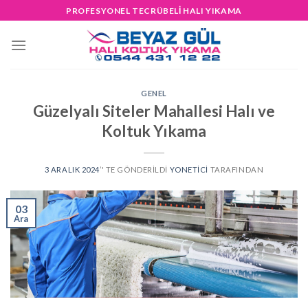
Skip
PROFESYONEL TECRÜBELİ HALI YIKAMA
to
content
GENEL
Güzelyalı Siteler Mahallesi Halı ve
Koltuk Yıkama
3 ARALIK 2024
’' TE GÖNDERILDI
YONETICI
TARAFINDAN
03
Ara