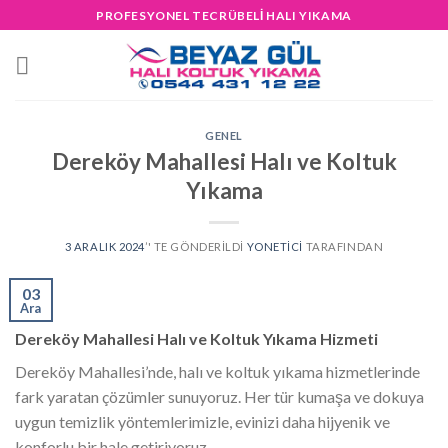
Skip
PROFESYONEL TECRÜBELİ HALI YIKAMA
to
content
GENEL
Dereköy Mahallesi Halı ve Koltuk
Yıkama
3 ARALIK 2024
’' TE GÖNDERILDI
YONETICI
TARAFINDAN
03
Ara
Dereköy Mahallesi Halı ve Koltuk Yıkama Hizmeti
Dereköy Mahallesi’nde, halı ve koltuk yıkama hizmetlerinde
fark yaratan çözümler sunuyoruz. Her tür kumaşa ve dokuya
uygun temizlik yöntemlerimizle, evinizi daha hijyenik ve
konforlu bir hale getiriyoruz.