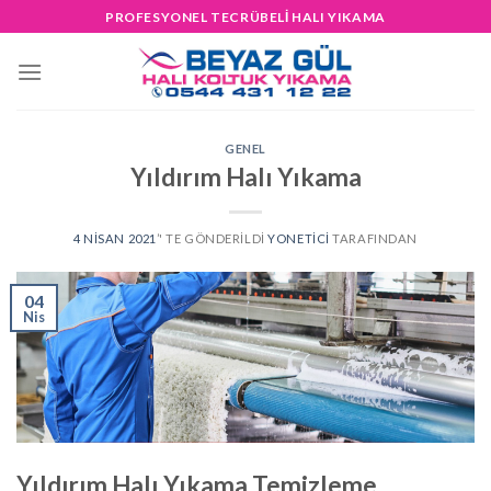
Skip
PROFESYONEL TECRÜBELİ HALI YIKAMA
to
content
GENEL
Yıldırım Halı Yıkama
4 NISAN 2021
’' TE GÖNDERILDI
YONETICI
TARAFINDAN
04
Nis
Yıldırım Halı Yıkama Temizleme